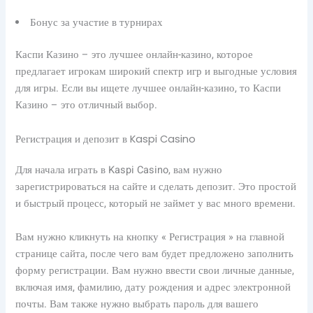
Бонус за участие в турнирах
Каспи Казино – это лучшее онлайн-казино, которое
предлагает игрокам широкий спектр игр и выгодные условия
для игры. Если вы ищете лучшее онлайн-казино, то Каспи
Казино – это отличный выбор.
Регистрация и депозит в Kaspi Casino
Для начала играть в Kaspi Casino, вам нужно
зарегистрироваться на сайте и сделать депозит. Это простой
и быстрый процесс, который не займет у вас много времени.
Вам нужно кликнуть на кнопку « Регистрация » на главной
странице сайта, после чего вам будет предложено заполнить
форму регистрации. Вам нужно ввести свои личные данные,
включая имя, фамилию, дату рождения и адрес электронной
почты. Вам также нужно выбрать пароль для вашего