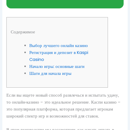
Содержимое
Выбор лучшего онлайн казино
Регистрация и депозит в Kaspi
Casino
Начало игры: основные шаги
Шаги для начала игры
Если вы ищете новый способ развлечься и испытать удачу,
то онлайн-казино – это идеальное решение. Каспи казино –
это популярная платформа, которая предлагает игрокам
широкий спектр игр и возможностей для ставок.
В этом руководстве мы рассмотрим, как начать играть в