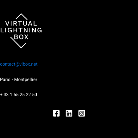
contact@vlbox.net
Paris - Montpellier
+ 33 1 55 25 22 50