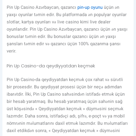
Pin Up Casino Azərbaycan, qazancı
pin-up oyunu
üçün ən
yaxşı oyunlar təmin edir. Bu platformada ən populyar oyunlar
slotlar, kartya oyunları və live casino kimi live dealer
oyunlarıdir. Pin Up Casino Azərbaycan, qazancı üçün ən yaxşı
bonuslar təmin edir. Bu bonuslar qazancı üçün ən yaxşı
şansları təmin edir və qazancı üçün 100% qazanma şansı
verir.
Pin Up Casino-da qeydiyyatdan keçmək
Pin Up Casino-da qeydiyyatdan keçmək çox rahat və sürətli
bir prosesdir. Bu qeydiyyat prosesi üçün bir neçə adımdan
ibarətdir. İlki, Pin Up Casino sahəsindən istifadə etmək üçün
bir hesab yaratmaq. Bu hesab yaratmaq üçün sahənin sağ
üst köşəsində « Qeydiyyatdan keçmək » düyməsini seçmək
lazımdır. Daha sonra, istifadəçi adı, şifrə, e-poçt və ya mobil
nömrənin məlumatlarını daxil etmək lazımdır. Bu məlumatları
daxil etdikdən sonra, « Qeydiyyatdan keçmək » düyməsini