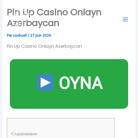
Aller
Pin Up Casino Onlayn
au
contenu
Azərbaycan
Par
coxbuell
/
27 juin 2026
Pin Up Casino Onlayn Azərbaycan
OYNA
Содержимое