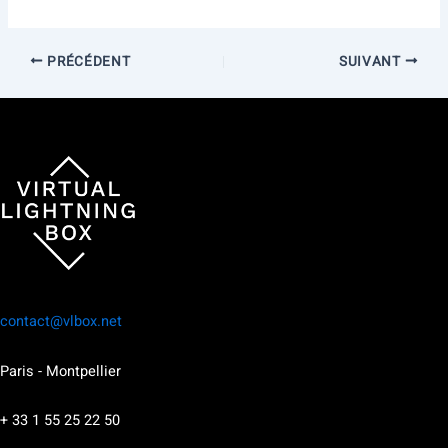
PRÉCÉDENT
SUIVANT
contact@vlbox.net
Paris - Montpellier
+ 33 1 55 25 22 50