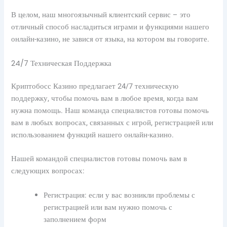
В целом, наш многоязычный клиентский сервис – это
отличный способ насладиться играми и функциями нашего
онлайн-казино, не завися от языка, на котором вы говорите.
24/7 Техническая Поддержка
Криптобосс Казино предлагает 24/7 техническую
поддержку, чтобы помочь вам в любое время, когда вам
нужна помощь. Наш команда специалистов готовы помочь
вам в любых вопросах, связанных с игрой, регистрацией или
использованием функций нашего онлайн-казино.
Нашей командой специалистов готовы помочь вам в
следующих вопросах:
Регистрация: если у вас возникли проблемы с
регистрацией или вам нужно помочь с
заполнением форм